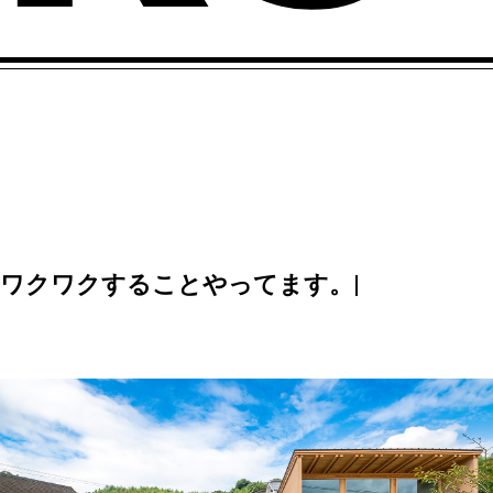
ワ
ク
ワ
ク
す
る
こ
と
や
っ
て
ま
す
。