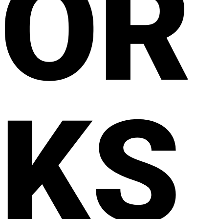
OR
KS